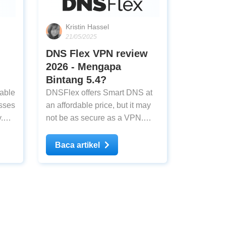
Kristin Hassel
21/05/2025
DNS Flex VPN review
2026 - Mengapa
Bintang 5.4?
zable
DNSFlex offers Smart DNS at
sses
an affordable price, but it may
.
not be as secure as a VPN.
or
Find out if DNSFlex Smart DNS
is right for you.
Baca artikel