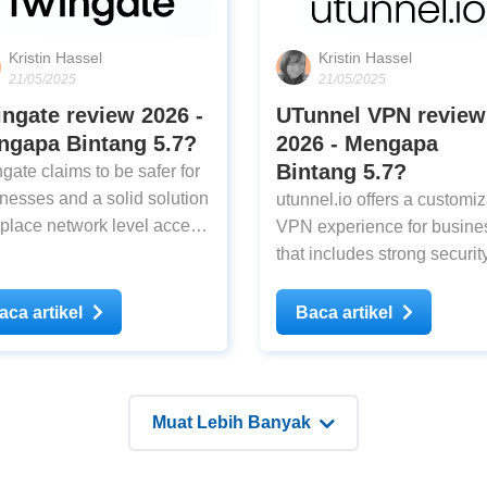
Kristin Hassel
Kristin Hassel
21/05/2025
21/05/2025
ngate review 2026 -
UTunnel VPN review
ngapa Bintang 5.7?
2026 - Mengapa
Bintang 5.7?
gate claims to be safer for
nesses and a solid solution
utunnel.io offers a customi
eplace network level access
VPN experience for busine
ugh VPNs, but is it that
that includes strong security
 better? I've tested it to
Unfortunately, it falls short f
 out.
personal use
aca artikel
Baca artikel
Muat Lebih Banyak