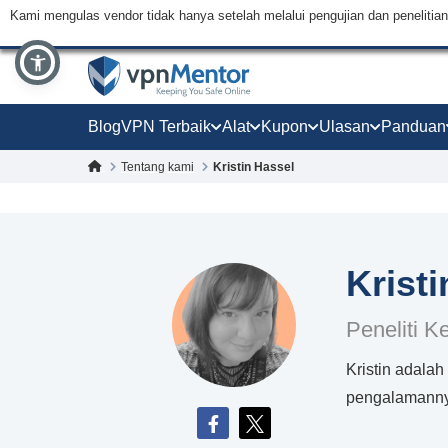
Kami mengulas vendor tidak hanya setelah melalui pengujian dan peneliti
Blog
VPN Terbaik
Alat
Kupon
Ulasan
Panduan
Tentang kami
Kristin Hassel
Krist
Peneliti 
Kristin adala
pengalamanny