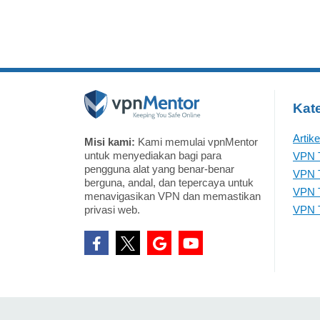
Kate
Artik
Misi kami:
Kami memulai vpnMentor
untuk menyediakan bagi para
VPN T
pengguna alat yang benar-benar
VPN T
berguna, andal, dan tepercaya untuk
VPN T
menavigasikan VPN dan memastikan
privasi web.
VPN T