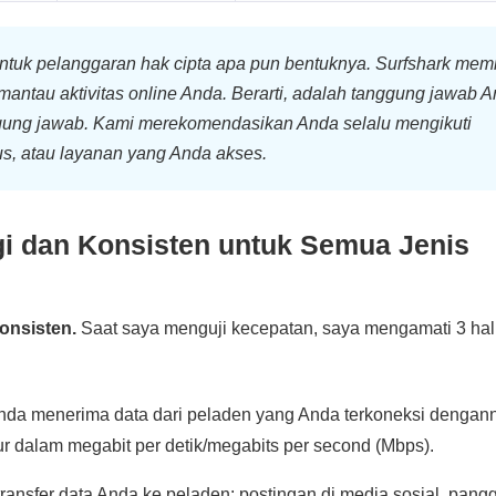
tuk pelanggaran hak cipta apa pun bentuknya. Surfshark memil
emantau aktivitas online Anda. Berarti, adalah tanggung jawab 
gung jawab. Kami merekomendasikan Anda selalu mengikuti
itus, atau layanan yang Anda akses.
i dan Konsisten untuk Semua Jenis
onsisten.
Saat saya menguji kecepatan, saya mengamati 3 hal
nda menerima data dari peladen yang Anda terkoneksi dengan
ur dalam megabit per detik/megabits per second (Mbps).
ransfer data Anda ke peladen: postingan di media sosial, pangg