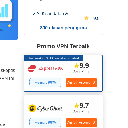
👨🏼‍🔧
Keandalan &
9.8
Dukungan
800 ulasan pengguna
Promo VPN Terbaik
Termasuk GRATIS tambahan 4 bulan!
9.9
skeptis
Skor Kami
VPN ini
Hemat
80
%
Ambil Promo!
9.7
k
Skor Kami
Hemat
88
%
Ambil Promo!
kasi