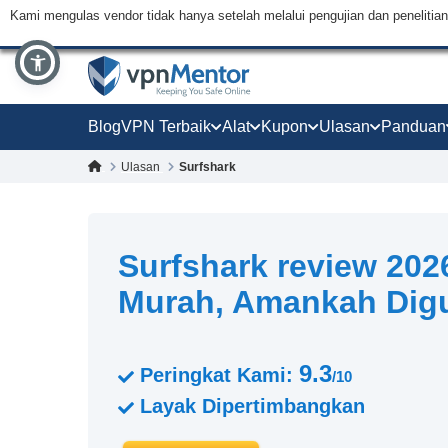
Kami mengulas vendor tidak hanya setelah melalui pengujian dan peneliti
Blog
VPN Terbaik
Alat
Kupon
Ulasan
Panduan
Ulasan
Surfshark
Surfshark review 202
Murah, Amankah Dig
9.3
Peringkat Kami:
/10
Layak Dipertimbangkan