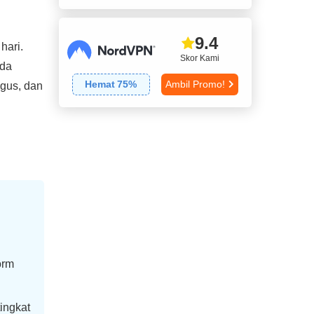
9.4
hari.
Skor Kami
nda
Hemat
75
%
Ambil Promo!
gus, dan
orm
ingkat