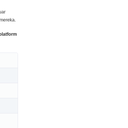
uar
 mereka.
platform