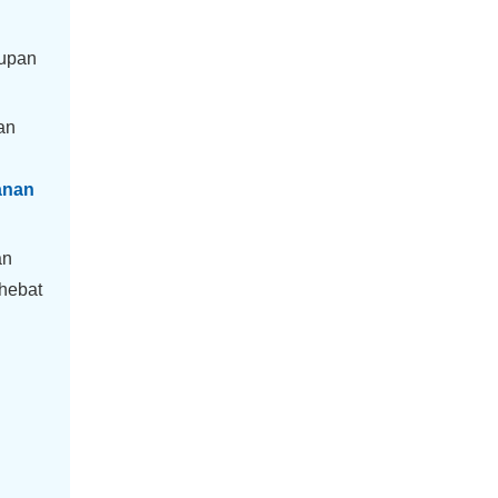
kupan
an
manan
an
hebat