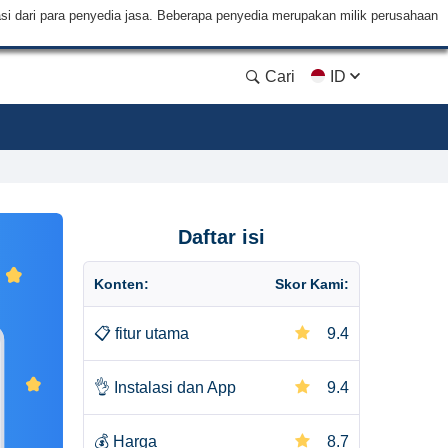
si dari para penyedia jasa. Beberapa penyedia merupakan milik perusahaan
Cari
ID
Daftar isi
Konten:
Skor Kami:
📋
fitur utama
9.4
👌
Instalasi dan App
9.4
💰
Harga
8.7