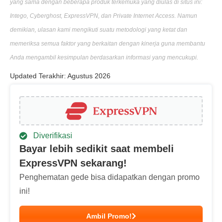
yang sama dengan beberapa produk terkemuka yang diulas di situs ini:
Intego, Cyberghost, ExpressVPN, dan Private Internet Access. Namun
demikian, ulasan kami mengikuti suatu metodologi yang ketat dan
memeriksa semua faktor yang berkaitan dengan kinerja guna membantu
Anda mengambil kesimpulan berdasarkan informasi yang mencukupi.
Updated Terakhir: Agustus 2026
Diverifikasi
Bayar lebih sedikit saat membeli
ExpressVPN sekarang!
Penghematan gede bisa didapatkan dengan promo
ini!
Ambil Promo!