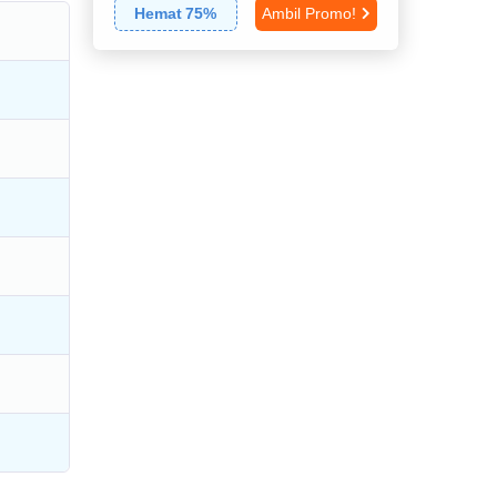
Hemat
75
%
Ambil Promo!