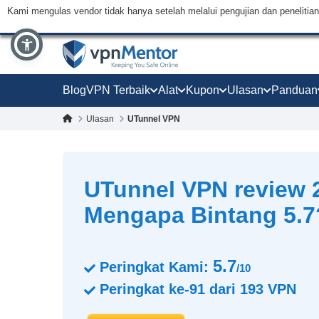
Kami mengulas vendor tidak hanya setelah melalui pengujian dan peneliti
Blog
VPN Terbaik
Alat
Kupon
Ulasan
Panduan
Ulasan
UTunnel VPN
UTunnel VPN review 2
Mengapa Bintang 5.7
5.7
Peringkat Kami:
/10
Peringkat ke-
91
dari
193
VPN