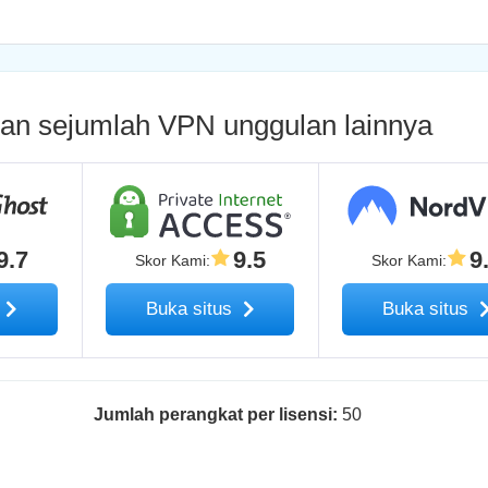
n sejumlah VPN unggulan lainnya
9.7
9.5
9
Skor Kami
:
Skor Kami
:
s
Buka situs
Buka situs
Jumlah perangkat per lisensi:
50