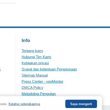
Info
Tentang kami
Hubungi Tim Kami
Kebijakan privasi
s
Syarat dan ketentuan Penggunaan
Sitemap Manual
Press Center - vpnMentor
DMCA Policy
Metodologi Pengujian
ccess.
Ketahui selengkapnya
Saya mengerti