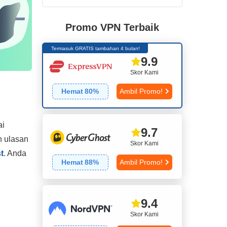
Promo VPN Terbaik
Termasuk GRATIS tambahan 4 bulan!
9.9
Skor Kami
Hemat
80
%
Ambil Promo!
ai
9.7
n ulasan
Skor Kami
t
. Anda
Hemat
88
%
Ambil Promo!
9.4
Skor Kami