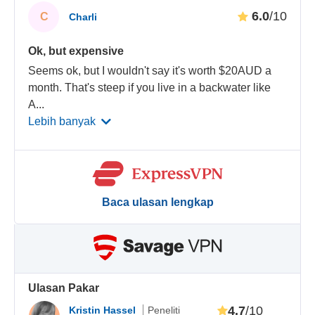
6.0
/10
C
Charli
Ok, but expensive
Seems ok, but I wouldn't say it's worth $20AUD a
month. That's steep if you live in a backwater like
A
...
Lebih banyak
Baca ulasan lengkap
Ulasan Pakar
4.7
/10
Kristin Hassel
Peneliti