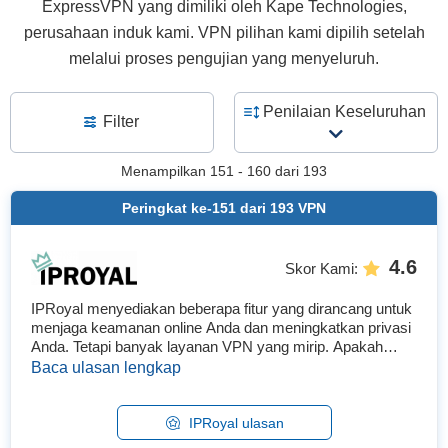
ExpressVPN yang dimiliki oleh Kape Technologies,
perusahaan induk kami. VPN pilihan kami dipilih setelah
melalui proses pengujian yang menyeluruh.
Penilaian Keseluruhan
Filter
Menampilkan
151 - 160
dari
193
Peringkat ke-
151
dari
193
VPN
4.6
Skor Kami
:
IPRoyal menyediakan beberapa fitur yang dirancang untuk
menjaga keamanan online Anda dan meningkatkan privasi
Anda. Tetapi banyak layanan VPN yang mirip. Apakah
dapat diandalkan untuk melindungi data pribadi Anda (dan
Baca ulasan lengkap
yang lainnya), dan apakah layak untuk dimiliki?...
IPRoyal ulasan