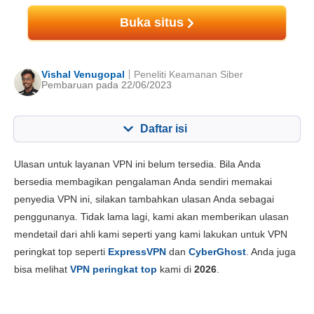
Buka situs
Vishal Venugopal
Peneliti Keamanan Siber
Pembaruan pada 22/06/2023
Daftar isi
Konten:
Skor Kami:
Ulasan untuk layanan VPN ini belum tersedia. Bila Anda
fitur utama
5.5
bersedia membagikan pengalaman Anda sendiri memakai
penyedia VPN ini, silakan tambahkan ulasan Anda sebagai
Instalasi dan App
5.3
penggunanya. Tidak lama lagi, kami akan memberikan ulasan
Harga
1.3
mendetail dari ahli kami seperti yang kami lakukan untuk VPN
Keandalan & Dukungan
3.3
peringkat top seperti
ExpressVPN
dan
CyberGhost
. Anda juga
bisa melihat
VPN peringkat top
kami di
2026
.