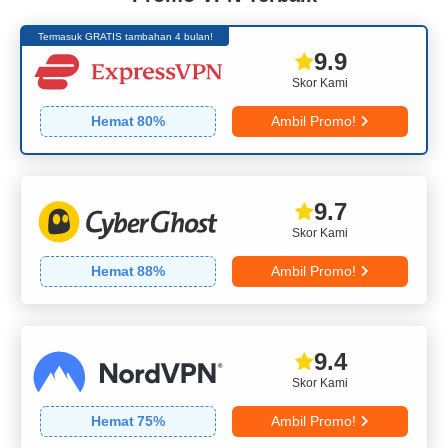
Termasuk GRATIS tambahan 4 bulan!
9.9
Skor Kami
Hemat
80
%
Ambil Promo!
9.7
Skor Kami
Hemat
88
%
Ambil Promo!
9.4
Skor Kami
Hemat
75
%
Ambil Promo!