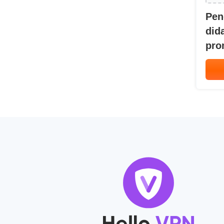
Pen
did
pro