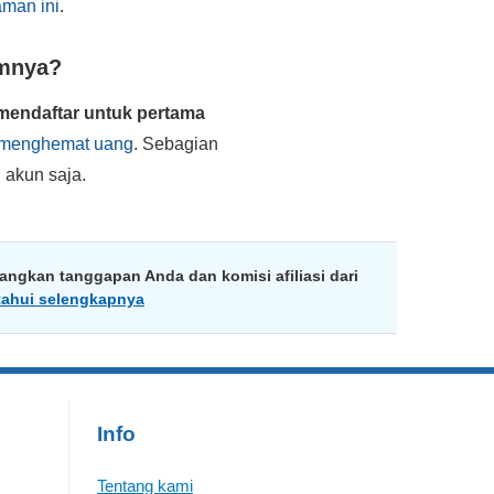
aman ini
.
umnya?
mendaftar untuk pertama
k menghemat uang
. Sebagian
akun saja.
ngkan tanggapan Anda dan komisi afiliasi dari
tahui selengkapnya
Info
Tentang kami