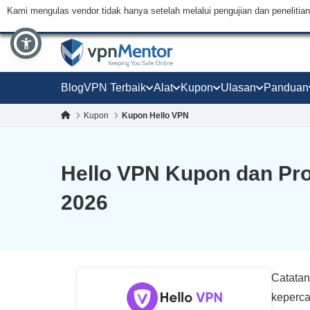
Kami mengulas vendor tidak hanya setelah melalui pengujian dan peneliti
Blog
VPN Terbaik
Alat
Kupon
Ulasan
Panduan
Kupon
Kupon Hello VPN
Hello VPN Kupon dan Pr
2026
Catatan
keperca