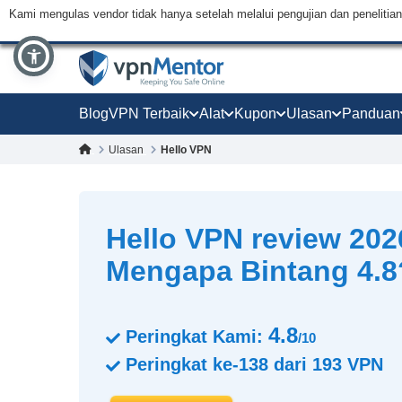
Kami mengulas vendor tidak hanya setelah melalui pengujian dan peneliti
Blog
VPN Terbaik
Alat
Kupon
Ulasan
Panduan
Ulasan
Hello VPN
Hello VPN review 202
Mengapa Bintang 4.8
4.8
Peringkat Kami:
/10
Peringkat ke-
138
dari
193
VPN