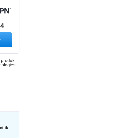
.4
a produk
nologies,
ilik