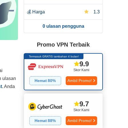
💰
Harga
1.3
0 ulasan pengguna
Promo VPN Terbaik
Termasuk GRATIS tambahan 4 bulan!
9.9
Skor Kami
ai
n ulasan
Hemat
80
%
Ambil Promo!
t
. Anda
9.7
Skor Kami
Hemat
88
%
Ambil Promo!