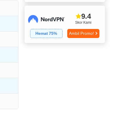
9.4
Skor Kami
Hemat
75
%
Ambil Promo!