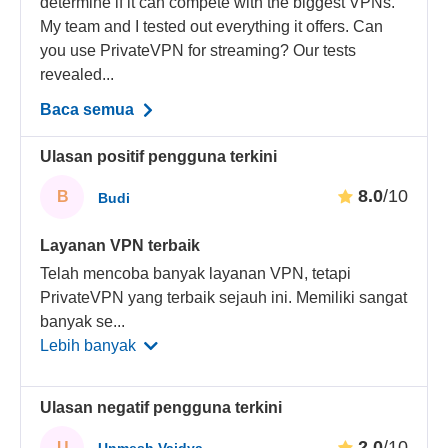
determine if it can compete with the biggest VPNs.
My team and I tested out everything it offers. Can
you use PrivateVPN for streaming? Our tests
revealed...
Baca semua
Ulasan positif pengguna terkini
8.0
/10
B
Budi
Layanan VPN terbaik
Telah mencoba banyak layanan VPN, tetapi
PrivateVPN yang terbaik sejauh ini. Memiliki sangat
banyak se
...
Lebih banyak
Ulasan negatif pengguna terkini
2.0
/10
U