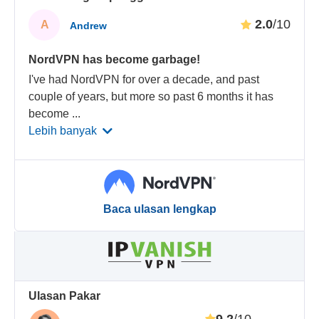
2.0
/10
A
Andrew
NordVPN has become garbage!
I've had NordVPN for over a decade, and past
couple of years, but more so past 6 months it has
become
...
Lebih banyak
Baca ulasan lengkap
Ulasan Pakar
9.2
/10