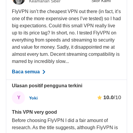
Skor Kami
Keamanan Siber
FlyVPN isn’t the cheapest VPN out there (in fact, it’s
one of the more expensive ones I’ve tested) so I had
big expectations. Could this small VPN really live
up to its price tag? In short, no. I tested FlyVPN on
everything from speeds and streaming to security
and value for money. Sadly, it disappointed me at
almost every turn. Decent streaming compatibility is
marred by incredibly slow...
Baca semua
Ulasan positif pengguna terkini
10.0
/10
Y
Yoki
This VPN very good
Before choosing FlyVPN I did a fair amount of
research. As the title suggests, although FlyVPN is