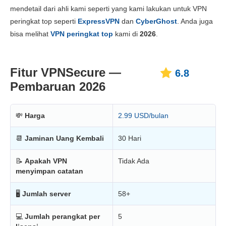
Harga
6.8
mendetail dari ahli kami seperti yang kami lakukan untuk VPN
Keandalan & Dukungan
6.0
peringkat top seperti
ExpressVPN
dan
CyberGhost
. Anda juga
bisa melihat
VPN peringkat top
kami di
2026
.
Fitur VPNSecure —
6.8
Pembaruan 2026
💸
Harga
2.99 USD/bulan
📆
Jaminan Uang Kembali
30 Hari
📝
Apakah VPN
Tidak Ada
menyimpan catatan
🖥
Jumlah server
58+
💻
Jumlah perangkat per
5