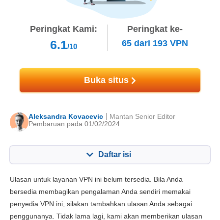
Peringkat Kami:
Peringkat ke-
6.1
65
dari
193
VPN
/10
Buka situs
Aleksandra Kovacevic
Mantan Senior Editor
Pembaruan pada 01/02/2024
Daftar isi
Konten:
Skor Kami:
Ulasan untuk layanan VPN ini belum tersedia. Bila Anda
fitur utama
6.8
bersedia membagikan pengalaman Anda sendiri memakai
penyedia VPN ini, silakan tambahkan ulasan Anda sebagai
Instalasi dan App
8.2
penggunanya. Tidak lama lagi, kami akan memberikan ulasan