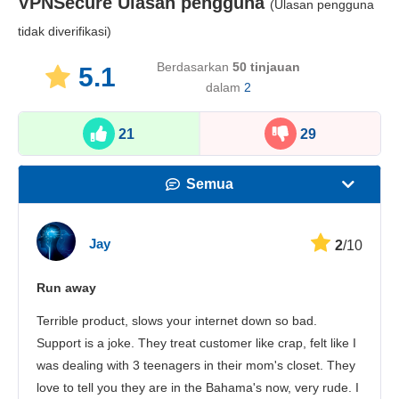
VPNSecure
Ulasan pengguna
(Ulasan pengguna
tidak diverifikasi)
Berdasarkan
50
tinjauan
5.1
dalam
2
21
29
Semua
Kecepatan
Jay
2
/10
Streaming
Run away
Keamanan
Terrible product, slows your internet down so bad.
Layanan pelanggan
Support is a joke. They treat customer like crap, felt like I
was dealing with 3 teenagers in their mom's closet. They
love to tell you they are in the Bahama's now, very rude. I