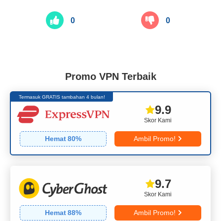
0
0
Promo VPN Terbaik
Termasuk GRATIS tambahan 4 bulan!
9.9
Skor Kami
Hemat
80
%
Ambil Promo!
9.7
Skor Kami
Hemat
88
%
Ambil Promo!