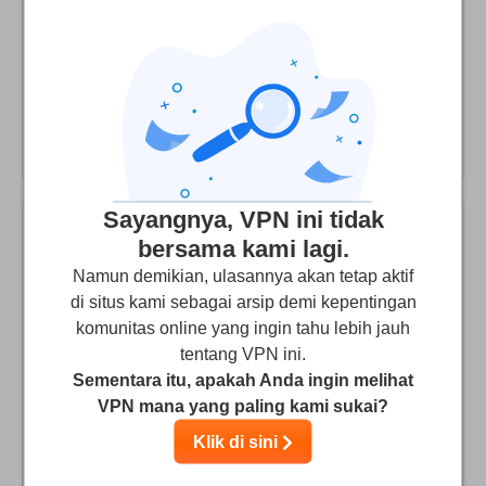
manage the refund, contrary to what they say. Just don't
use it and don't pay any subscription, there are a lot of
other services (at the same price if not lower) that are
way more professional and safer and, most importantly,
working! Don't give money to this company, please.
Sayangnya, VPN ini tidak
bersama kami lagi.
Ned S
2
/10
Namun demikian, ulasannya akan tetap aktif
di situs kami sebagai arsip demi kepentingan
They suck
komunitas online yang ingin tahu lebih jauh
VPNHub is a scam IMO. The advertise a 7-day free trial,
tentang VPN ini.
but immediately charge your credit card for the full year.
Sementara itu, apakah Anda ingin melihat
The client has compatibility issues with Windows 10
VPN mana yang paling kami sukai?
October update and they don't provide manual settings.
Klik di sini
Support is outsourced and horrible. Lastly, cancellation
within the free trial does not result in a refund of the full