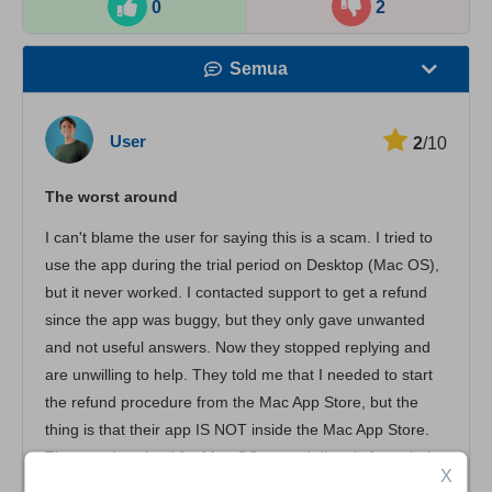
0
2
Semua
Kecepatan
User
2
/10
Streaming
The worst around
Keamanan
I can't blame the user for saying this is a scam. I tried to
Layanan pelanggan
use the app during the trial period on Desktop (Mac OS),
but it never worked. I contacted support to get a refund
since the app was buggy, but they only gave unwanted
and not useful answers. Now they stopped replying and
are unwilling to help. They told me that I needed to start
the refund procedure from the Mac App Store, but the
thing is that their app IS NOT inside the Mac App Store.
The app download for Mac OS started directly from their
X
website, not from the App Store, so obviously, Apple can't