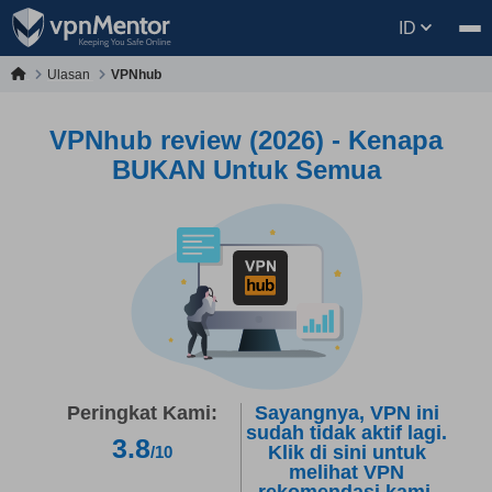
ID
Ulasan
VPNhub
VPNhub review (2026) - Kenapa
BUKAN Untuk Semua
Peringkat Kami:
Sayangnya, VPN ini
sudah tidak aktif lagi.
3.8
Klik di sini untuk
/10
melihat VPN