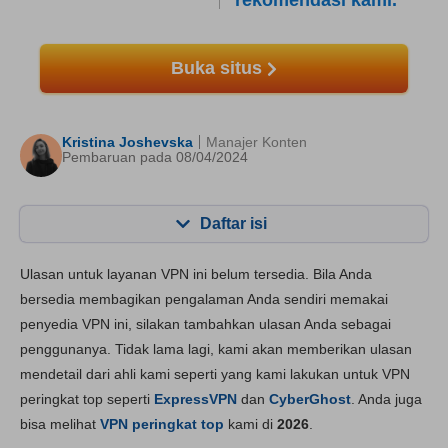
rekomendasi kami.
Buka situs
Kristina Joshevska
Manajer Konten
Pembaruan pada 08/04/2024
Daftar isi
Konten:
Skor Kami:
Ulasan untuk layanan VPN ini belum tersedia. Bila Anda
fitur utama
5.6
bersedia membagikan pengalaman Anda sendiri memakai
penyedia VPN ini, silakan tambahkan ulasan Anda sebagai
Instalasi dan App
8.2
penggunanya. Tidak lama lagi, kami akan memberikan ulasan
Harga
8.1
mendetail dari ahli kami seperti yang kami lakukan untuk VPN
Keandalan & Dukungan
8.0
peringkat top seperti
ExpressVPN
dan
CyberGhost
. Anda juga
bisa melihat
VPN peringkat top
kami di
2026
.