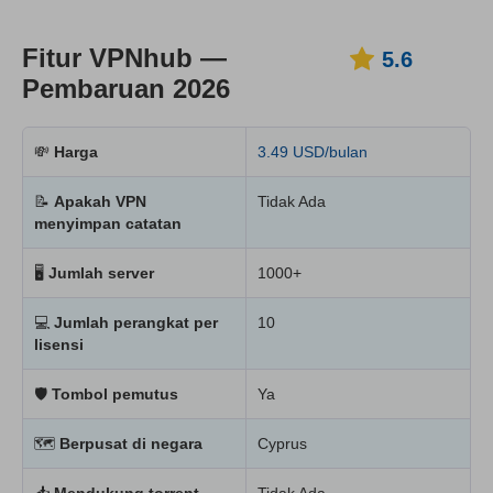
Fitur VPNhub —
5.6
Pembaruan 2026
💸
Harga
3.49 USD/bulan
📝
Apakah VPN
Tidak Ada
menyimpan catatan
🖥
Jumlah server
1000+
💻
Jumlah perangkat per
10
lisensi
🛡
Tombol pemutus
Ya
🗺
Berpusat di negara
Cyprus
📥
Mendukung torrent
Tidak Ada