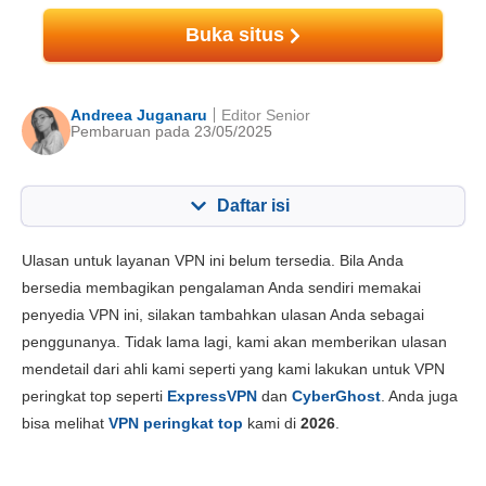
Buka situs
Andreea Juganaru
Editor Senior
Pembaruan pada 23/05/2025
Daftar isi
Konten:
Skor Kami:
Ulasan untuk layanan VPN ini belum tersedia. Bila Anda
fitur utama
3.5
bersedia membagikan pengalaman Anda sendiri memakai
penyedia VPN ini, silakan tambahkan ulasan Anda sebagai
Instalasi dan App
5.3
penggunanya. Tidak lama lagi, kami akan memberikan ulasan
Harga
5.3
mendetail dari ahli kami seperti yang kami lakukan untuk VPN
Keandalan & Dukungan
3.3
peringkat top seperti
ExpressVPN
dan
CyberGhost
. Anda juga
bisa melihat
VPN peringkat top
kami di
2026
.