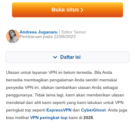
Buka situs
Andreea Juganaru
Editor Senior
Pembaruan pada 22/06/2023
Daftar isi
Konten:
Skor Kami:
Ulasan untuk layanan VPN ini belum tersedia. Bila Anda
fitur utama
6.5
bersedia membagikan pengalaman Anda sendiri memakai
penyedia VPN ini, silakan tambahkan ulasan Anda sebagai
Instalasi dan App
6.3
penggunanya. Tidak lama lagi, kami akan memberikan ulasan
Harga
2.3
mendetail dari ahli kami seperti yang kami lakukan untuk VPN
Keandalan & Dukungan
4.3
peringkat top seperti
ExpressVPN
dan
CyberGhost
. Anda juga
bisa melihat
VPN peringkat top
kami di
2026
.