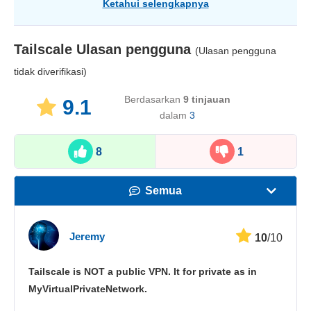
Ketahui selengkapnya
Tailscale
Ulasan pengguna
(Ulasan pengguna
tidak diverifikasi)
Berdasarkan
9
tinjauan
9.1
dalam
3
8
1
Semua
Kecepatan
Jeremy
10
/10
Streaming
Tailscale is NOT a public VPN. It for private as in
Keamanan
MyVirtualPrivateNetwork.
Layanan pelanggan