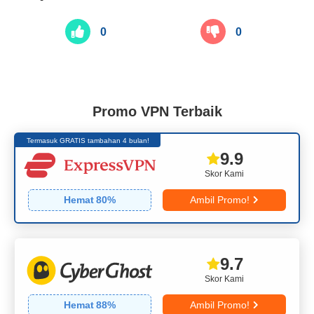
0
0
Promo VPN Terbaik
Termasuk GRATIS tambahan 4 bulan!
9.9
Skor Kami
Hemat
80
%
Ambil Promo!
9.7
Skor Kami
Hemat
88
%
Ambil Promo!