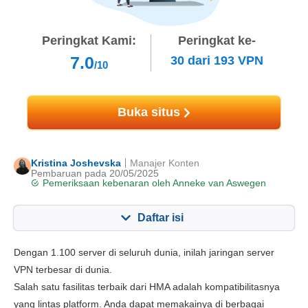
Peringkat Kami:
Peringkat ke-
7.0
30
dari
193
VPN
/10
Buka situs
Kristina Joshevska
Manajer Konten
Pembaruan pada 20/05/2025
Pemeriksaan kebenaran oleh
Anneke van Aswegen
Daftar isi
Konten:
Skor Kami:
Dengan 1.100 server di seluruh dunia, inilah jaringan server
fitur utama
7.0
VPN terbesar di dunia.
Salah satu fasilitas terbaik dari HMA adalah kompatibilitasnya
Instalasi dan App
7.0
yang lintas platform. Anda dapat memakainya di berbagai