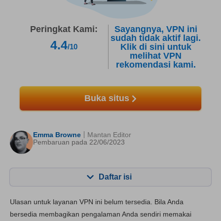
Peringkat Kami:
Sayangnya, VPN ini
sudah tidak aktif lagi.
4.4
Klik di sini untuk
/10
melihat VPN
rekomendasi kami.
Buka situs
Emma Browne
Mantan Editor
Pembaruan pada 22/06/2023
Daftar isi
Konten:
Skor Kami:
Ulasan untuk layanan VPN ini belum tersedia. Bila Anda
fitur utama
8.0
bersedia membagikan pengalaman Anda sendiri memakai