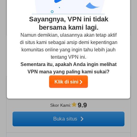
vpn che ha molti server in USA e spesso qualcuno
funziona e sblocca netflix. Lo raccomando a tutti se avete
Sayangnya, VPN ini tidak
bisogno di guardare il catalogo americano.
bersama kami lagi.
Namun demikian, ulasannya akan tetap aktif
di situs kami sebagai arsip demi kepentingan
komunitas online yang ingin tahu lebih jauh
Bandingkan CyberSilent dengan sejumlah
tentang VPN ini.
VPN unggulan lainnya
Sementara itu, apakah Anda ingin melihat
VPN mana yang paling kami sukai?
Klik di sini
9.9
Skor Kami
:
Buka situs