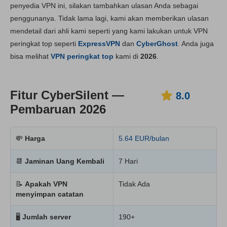
penyedia VPN ini, silakan tambahkan ulasan Anda sebagai
Instalasi dan App
8.4
penggunanya. Tidak lama lagi, kami akan memberikan ulasan
Harga
7.3
mendetail dari ahli kami seperti yang kami lakukan untuk VPN
Keandalan & Dukungan
8.4
peringkat top seperti
ExpressVPN
dan
CyberGhost
. Anda juga
bisa melihat
VPN peringkat top
kami di
2026
.
Fitur CyberSilent —
8.0
Pembaruan 2026
💸
Harga
5.64 EUR/bulan
📆
Jaminan Uang Kembali
7 Hari
📝
Apakah VPN
Tidak Ada
menyimpan catatan
🖥
Jumlah server
190+