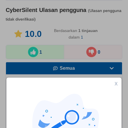
CyberSilent
Ulasan pengguna
(Ulasan pengguna
tidak diverifikasi)
Berdasarkan
1
tinjauan
10.0
dalam
1
1
0
Semua
Kecepatan
X
Erik
10
/10
Streaming
Netflix soluzione
Keamanan
Ero alla ricerca di una vpn che riuscisse ad aprire netflix
Layanan pelanggan
usa , in modo da avere tutto il catalogo disponibile,
finalmente questa soluzione l ho trovata con cybersilent