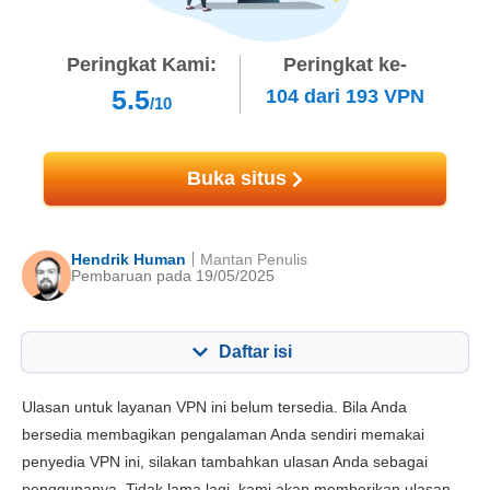
Peringkat Kami:
Peringkat ke-
5.5
104
dari
193
VPN
/10
Buka situs
Hendrik Human
Mantan Penulis
Pembaruan pada 19/05/2025
Daftar isi
Konten:
Skor Kami:
Ulasan untuk layanan VPN ini belum tersedia. Bila Anda
fitur utama
8.5
bersedia membagikan pengalaman Anda sendiri memakai
penyedia VPN ini, silakan tambahkan ulasan Anda sebagai
Instalasi dan App
8.6
penggunanya. Tidak lama lagi, kami akan memberikan ulasan