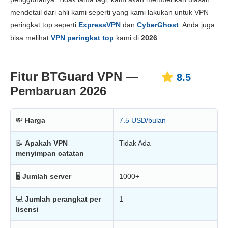
Harga
6.0
mendetail dari ahli kami seperti yang kami lakukan untuk VPN
Keandalan & Dukungan
8.5
peringkat top seperti
ExpressVPN
dan
CyberGhost
. Anda juga
bisa melihat
VPN peringkat top
kami di
2026
.
Fitur BTGuard VPN —
8.5
Pembaruan 2026
💸
Harga
7.5 USD/bulan
📝
Apakah VPN
Tidak Ada
menyimpan catatan
🖥
Jumlah server
1000+
💻
Jumlah perangkat per
1
lisensi