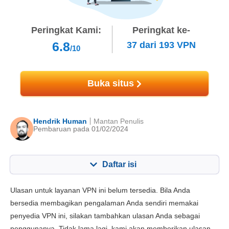
Peringkat Kami:
Peringkat ke-
6.8
37
dari
193
VPN
/10
Buka situs
Hendrik Human
Mantan Penulis
Pembaruan pada 01/02/2024
Daftar isi
Konten:
Skor Kami:
Ulasan untuk layanan VPN ini belum tersedia. Bila Anda
fitur utama
8.3
bersedia membagikan pengalaman Anda sendiri memakai
penyedia VPN ini, silakan tambahkan ulasan Anda sebagai
Instalasi dan App
8.8
penggunanya. Tidak lama lagi, kami akan memberikan ulasan