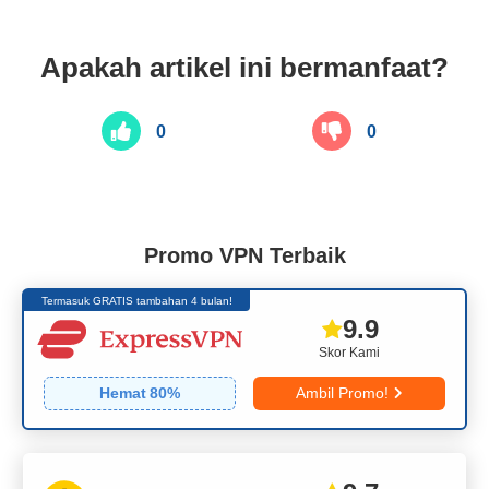
Apakah artikel ini bermanfaat?
0
0
Promo VPN Terbaik
Termasuk GRATIS tambahan 4 bulan!
9.9
Skor Kami
Hemat
80
%
Ambil Promo!