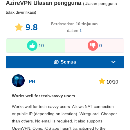
AzireVPN
Ulasan pengguna
(Ulasan pengguna
tidak diverifikasi)
Berdasarkan
10
tinjauan
9.8
dalam
1
10
0
Semua
Kecepatan
PH
10
/10
Streaming
Works well for tech-savvy users
Keamanan
Works well for tech-savvy users. Allows NAT connection
Layanan pelanggan
or public IP (depending on location). Wireguard. Cheaper
than others. No email is required. It also supports
OpenVPN. Cons: iOS app hasn't transitioned to the