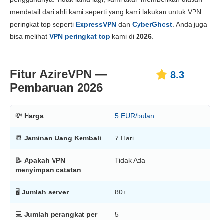
Harga
6.1
mendetail dari ahli kami seperti yang kami lakukan untuk VPN
Keandalan & Dukungan
8.5
peringkat top seperti
ExpressVPN
dan
CyberGhost
. Anda juga
bisa melihat
VPN peringkat top
kami di
2026
.
Fitur AzireVPN —
8.3
Pembaruan 2026
💸
Harga
5 EUR/bulan
📆
Jaminan Uang Kembali
7 Hari
📝
Apakah VPN
Tidak Ada
menyimpan catatan
🖥
Jumlah server
80+
💻
Jumlah perangkat per
5