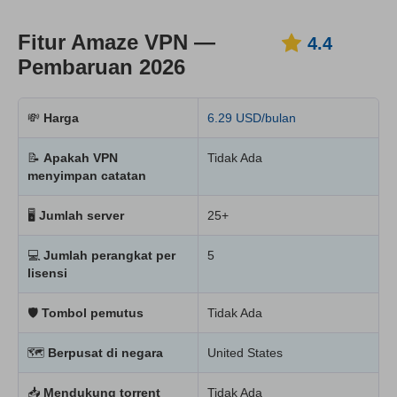
Fitur Amaze VPN —
4.4
Pembaruan 2026
💸
Harga
6.29 USD/bulan
📝
Apakah VPN
Tidak Ada
menyimpan catatan
🖥
Jumlah server
25+
💻
Jumlah perangkat per
5
lisensi
🛡
Tombol pemutus
Tidak Ada
🗺
Berpusat di negara
United States
📥
Mendukung torrent
Tidak Ada