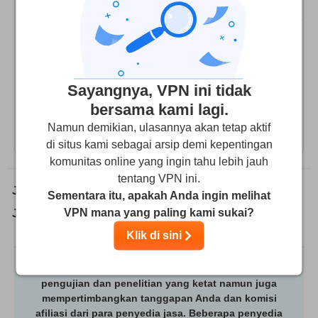
Sayangnya, VPN ini tidak
9.4
Skor Kami
:
bersama kami lagi.
Buka situs
Namun demikian, ulasannya akan tetap aktif
di situs kami sebagai arsip demi kepentingan
komunitas online yang ingin tahu lebih jauh
tentang VPN ini.
Jaminan Uang Kembali (Hari):
0
Sementara itu, apakah Anda ingin melihat
VPN mana yang paling kami sukai?
Jumlah perangkat per lisensi:
5
Klik di sini
Kami mengulas vendor tidak hanya setelah melalui
pengujian dan penelitian yang ketat namun juga
mempertimbangkan tanggapan Anda dan komisi
afiliasi dari para penyedia jasa. Beberapa penyedia