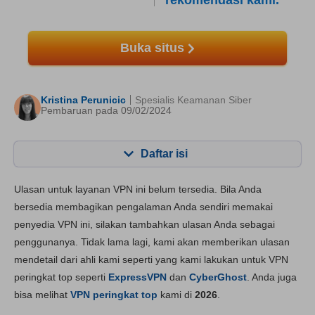
rekomendasi kami.
Buka situs
Kristina Perunicic
Spesialis Keamanan Siber
Pembaruan pada 09/02/2024
Daftar isi
Konten:
Skor Kami:
Ulasan untuk layanan VPN ini belum tersedia. Bila Anda
fitur utama
4.4
bersedia membagikan pengalaman Anda sendiri memakai
penyedia VPN ini, silakan tambahkan ulasan Anda sebagai
Instalasi dan App
6.0
penggunanya. Tidak lama lagi, kami akan memberikan ulasan
Harga
9.1
mendetail dari ahli kami seperti yang kami lakukan untuk VPN
Keandalan & Dukungan
6.3
peringkat top seperti
ExpressVPN
dan
CyberGhost
. Anda juga
bisa melihat
VPN peringkat top
kami di
2026
.