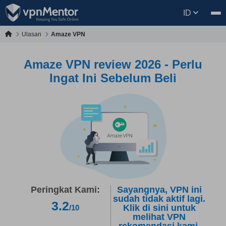
ID
Ulasan
Amaze VPN
Amaze VPN review 2026 - Perlu
Ingat Ini Sebelum Beli
Peringkat Kami:
Sayangnya, VPN ini
sudah tidak aktif lagi.
3.2
Klik di sini untuk
/10
melihat VPN