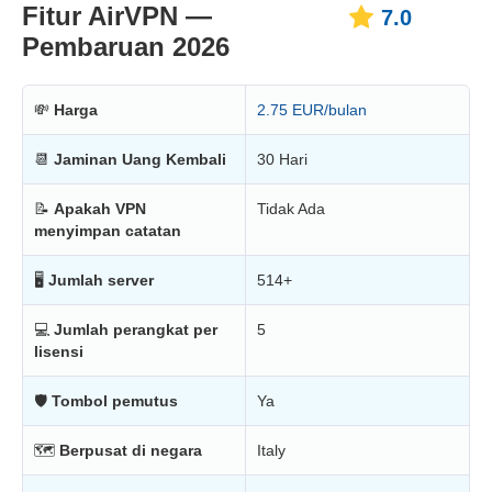
Fitur AirVPN —
7.0
Pembaruan 2026
💸
Harga
2.75 EUR/bulan
📆
Jaminan Uang Kembali
30 Hari
📝
Apakah VPN
Tidak Ada
menyimpan catatan
🖥
Jumlah server
514+
💻
Jumlah perangkat per
5
lisensi
🛡
Tombol pemutus
Ya
🗺
Berpusat di negara
Italy