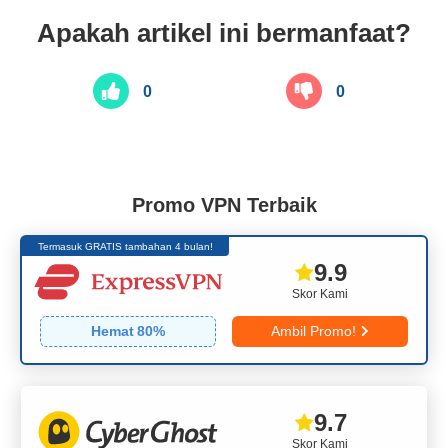
Apakah artikel ini bermanfaat?
0
0
Promo VPN Terbaik
Termasuk GRATIS tambahan 4 bulan!
9.9
Skor Kami
Hemat
80
%
Ambil Promo!
9.7
Skor Kami