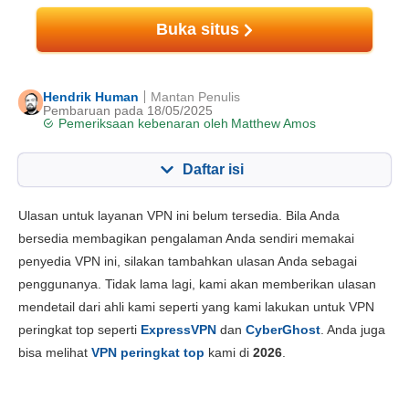
Buka situs
Hendrik Human
Mantan Penulis
Pembaruan pada 18/05/2025
Pemeriksaan kebenaran oleh
Matthew Amos
Daftar isi
Konten:
Skor Kami:
Ulasan untuk layanan VPN ini belum tersedia. Bila Anda
fitur utama
7.0
bersedia membagikan pengalaman Anda sendiri memakai
penyedia VPN ini, silakan tambahkan ulasan Anda sebagai
Instalasi dan App
6.8
penggunanya. Tidak lama lagi, kami akan memberikan ulasan
Harga
7.4
mendetail dari ahli kami seperti yang kami lakukan untuk VPN
Keandalan & Dukungan
8.2
peringkat top seperti
ExpressVPN
dan
CyberGhost
. Anda juga
bisa melihat
VPN peringkat top
kami di
2026
.