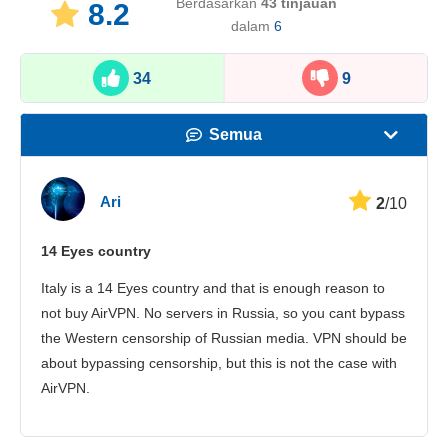
Berdasarkan
43
tinjauan
8.2
dalam
6
34
9
Semua
Kecepatan
Ari
2
/10
Streaming
14 Eyes country
Keamanan
Italy is a 14 Eyes country and that is enough reason to
Layanan pelanggan
not buy AirVPN. No servers in Russia, so you cant bypass
the Western censorship of Russian media. VPN should be
about bypassing censorship, but this is not the case with
AirVPN.