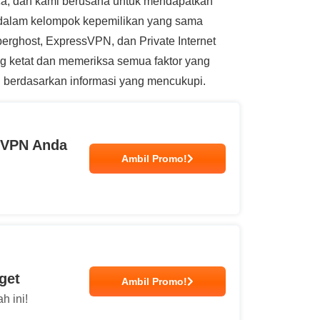
a, dan kami berusaha untuk mendapatkan
k dalam kelompok kepemilikan yang sama
berghost, ExpressVPN, dan Private Internet
g ketat dan memeriksa semua faktor yang
 berdasarkan informasi yang mencukupi.
p VPN Anda
Ambil Promo!
get
Ambil Promo!
h ini!