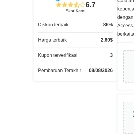
Catatan
6.7
keperca
Skor Kami
dengan 
Diskon terbaik
86
%
Access.
berkait
Harga terbaik
2.60
$
Kupon terverifikasi
3
Pembaruan Terakhir
08/08/2026