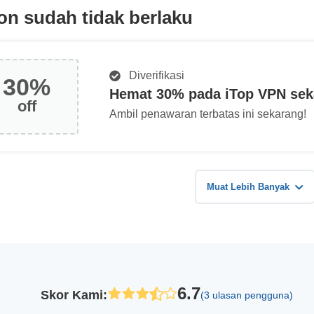
n sudah tidak berlaku
Diverifikasi
30%
Hemat 30% pada iTop VPN sek
off
Ambil penawaran terbatas ini sekarang!
Muat Lebih Banyak
6.7
Skor Kami
:
(3 ulasan pengguna)