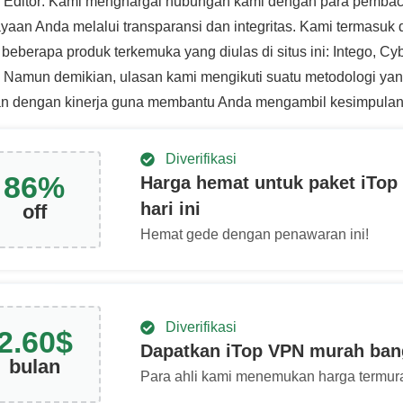
 Editor: Kami menghargai hubungan kami dengan para pembac
yaan Anda melalui transparansi dan integritas. Kami termasu
beberapa produk terkemuka yang diulas di situs ini: Intego, Cy
 Namun demikian, ulasan kami mengikuti suatu metodologi yan
an dengan kinerja guna membantu Anda mengambil kesimpulan
Diverifikasi
86
%
Harga hemat untuk paket iTo
hari ini
off
Hemat gede dengan penawaran ini!
Diverifikasi
2.60
$
Dapatkan iTop VPN murah ban
bulan
Para ahli kami menemukan harga termura