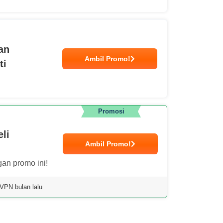
an
Ambil Promo!
ti
Promosi
li
Ambil Promo!
an promo ini!
VPN bulan lalu