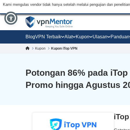
Kami mengulas vendor tidak hanya setelah melalui pengujian dan peneliti
Blog
VPN Terbaik
Alat
Kupon
Ulasan
Panduan
Kupon
Kupon iTop VPN
Potongan
86
% pada iTop
Promo hingga Agustus 2
iTop