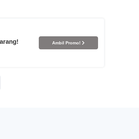
arang!
Ambil Promo!