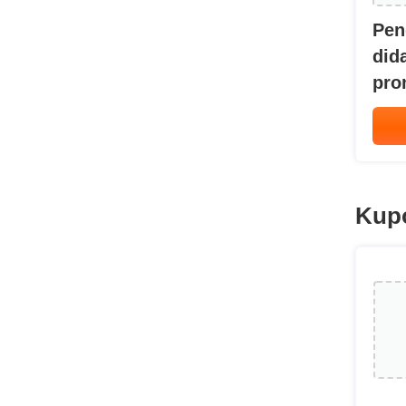
Pen
did
pro
Kupo