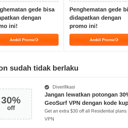
ghematan gede bisa
Penghematan gede b
apatkan dengan
didapatkan dengan
mo ini!
promo ini!
Ambil Promo!
Ambil Promo!
n sudah tidak berlaku
Diverifikasi
Jangan lewatkan potongan 30
30%
GeoSurf VPN dengan kode kupo
off
Get an extra $30 off all Residential plan
VPN