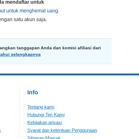
a mendaftar untuk
ebut untuk menghemat uang
.
gan satu akun saja.
ngkan tanggapan Anda dan komisi afiliasi dari
tahui selengkapnya
Info
Tentang kami
Hubungi Tim Kami
Kebijakan privasi
s
Syarat dan ketentuan Penggunaan
Sitemap Manual