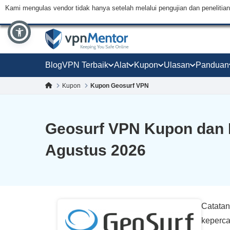
Kami mengulas vendor tidak hanya setelah melalui pengujian dan peneliti
Blog
VPN Terbaik
Alat
Kupon
Ulasan
Panduan
Kupon
Kupon Geosurf VPN
Geosurf VPN Kupon dan 
Agustus 2026
Catatan
keperca