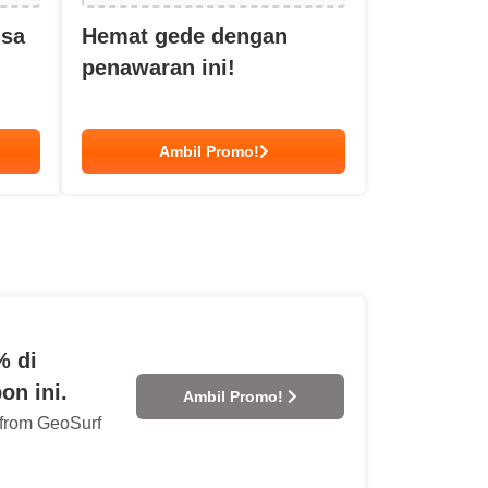
isa
Hemat gede dengan
penawaran ini!
Ambil Promo!
% di
n ini.
Ambil Promo!
s from GeoSurf