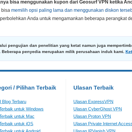
nya bisa menggunakan kupon dari Geosurf VPN ketika And
 bisa
memilih opsi paling lama dan menggunakan diskon ters
erbolehkan Anda untuk mengamankan beberapa perangkat den
alui pengujian dan penelitian yang ketat namun juga mempertimba
a. Beberapa penyedia merupakan milik perusahaan induk kami.
Ke
gori / Pilihan Terbaik
Ulasan Terbaik
el Blog Terbaru
Ulasan ExpressVPN
erbaik untuk Windows
Ulasan CyberGhost VPN
erbaik untuk Mac
Ulasan Proton VPN
erbaik untuk iOS
Ulasan Private Internet Acces
erbaik untuk Android
Ulasan IPVanish VPN