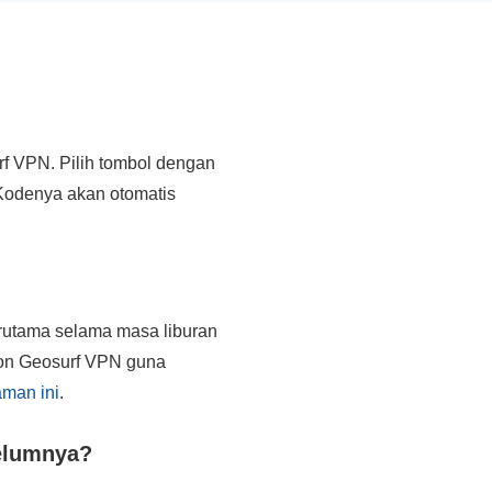
f VPN. Pilih tombol dengan
 Kodenya akan otomatis
erutama selama masa liburan
pon Geosurf VPN guna
aman ini
.
elumnya?