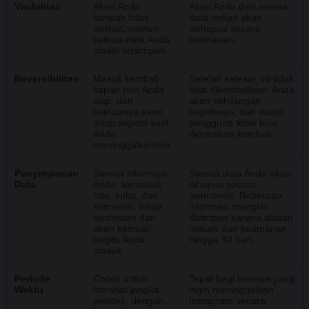
Visibilitas
Akun Anda
Akun Anda dan semua
tampak tidak
data terkait akan
terlihat, namun
terhapus secara
semua data Anda
permanen.
masih tersimpan.
Reversibilitas
Masuk kembali
Setelah selesai, ini tidak
kapan pun Anda
bisa dikembalikan. Anda
siap, dan
akan kehilangan
semuanya akan
segalanya, dan nama
tetap seperti saat
pengguna tidak bisa
Anda
digunakan kembali.
meninggalkannya.
Penyimpanan
Semua informasi
Semua data Anda akan
Data
Anda, termasuk
dihapus secara
foto, suka, dan
permanen. Beberapa
komentar, tetap
informasi mungkin
tersimpan dan
disimpan karena alasan
akan kembali
hukum dan keamanan
begitu Anda
hingga 90 hari.
masuk.
Periode
Cocok untuk
Tepat bagi mereka yang
Waktu
istirahat jangka
ingin meninggalkan
pendek, dengan
Instagram secara