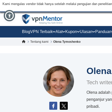
Kami mengulas vendor tidak hanya setelah melalui pengujian dan peneliti
Blog
VPN Terbaik
Alat
Kupon
Ulasan
Panduan
Tentang kami
Olena Tymoshenko
Olen
Tech write
Olena adalah 
penganjur yang
pribadi.