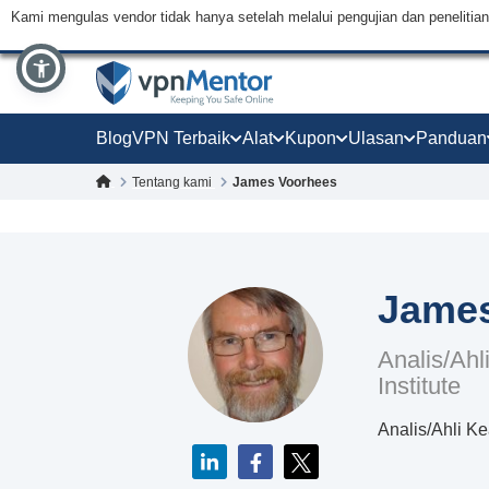
Kami mengulas vendor tidak hanya setelah melalui pengujian dan peneliti
Blog
VPN Terbaik
Alat
Kupon
Ulasan
Panduan
Tentang kami
James Voorhees
James
Analis/Ah
Institute
Analis/Ahli K